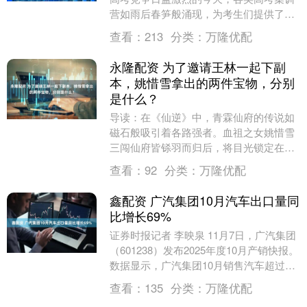
营如雨后春笋般涌现，为考生们提供了更
多提升成绩的选择。哈尔滨励铭王后雄教
查看：
213
分类：
万隆优配
育咨询有限公司....
永隆配资 为了邀请王林一起下副
本，姚惜雪拿出的两件宝物，分别
是什么？
导读：在《仙逆》中，青霖仙府的传说如
磁石般吸引着各路强者。血祖之女姚惜雪
三闯仙府皆铩羽而归后，将目光锁定在刚
任黑甲军统领的王林身上。这位婴变后期
查看：
92
分类：
万隆优配
的高傲女修，为撬....
鑫配资 广汽集团10月汽车出口量同
比增长69%
证券时报记者 李映泉 11月7日，广汽集团
（601238）发布2025年度10月产销快报。
数据显示，广汽集团10月销售汽车超过17
万辆，同期全集团出口汽车1.5....
查看：
135
分类：
万隆优配