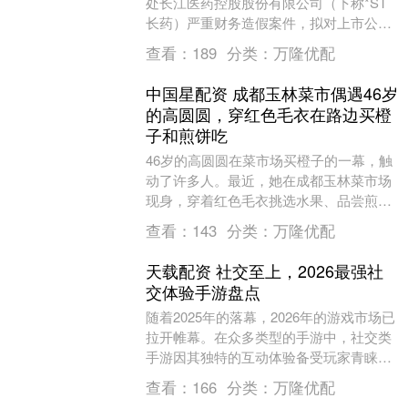
处长江医药控股股份有限公司（下称*ST
长药）严重财务造假案件，拟对上市公司
及责任人合计罚款4100万元。 近日，证监
查看：
189
分类：
万隆优配
会对....
中国星配资 成都玉林菜市偶遇46岁
的高圆圆，穿红色毛衣在路边买橙
子和煎饼吃
46岁的高圆圆在菜市场买橙子的一幕，触
动了许多人。最近，她在成都玉林菜市场
现身，穿着红色毛衣挑选水果、品尝煎饼
的场景，看起来完全不像个明星。老实
查看：
143
分类：
万隆优配
说，当看到她弯腰....
天载配资 社交至上，2026最强社
交体验手游盘点
随着2025年的落幕，2026年的游戏市场已
拉开帷幕。在众多类型的手游中，社交类
手游因其独特的互动体验备受玩家青睐。
今天，就让我们一起来看看2026年最强社
查看：
166
分类：
万隆优配
交体....