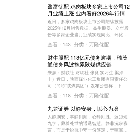
盈富忧配 鸡肉板块多家上市公司12
月业绩上涨 业内看好2026年行情
近日，多家鸡肉板块上市公司陆续披露
2025年12月销售数据。益生股份、立华股
份等多家企业当月业绩实现同比、环比双
增长，行业年末翘尾行情显著。这一态势
查看：
143
分类：
万隆优配
既受益于季节....
财牛股配 118亿元债务逾期，瑞茂
通债务风波拖累陕煤供应链
来源：财联社 财联社 张良 实习生 梁泽
丰）近日，陕西煤业化工集团有限责任公
司（简称“陕煤集团”）发布公告称，下属
子公司陕西陕煤供应链管理有限公司（简
查看：
118
分类：
万隆优配
称“陕煤供....
九龙证券 以静安身，以心为壤
人静则安，事静则顺，心静则胜。这短短
九字，藏着处世的通透智慧。静非沉寂寡
言，而是于纷扰中守一份笃定，于喧嚣里