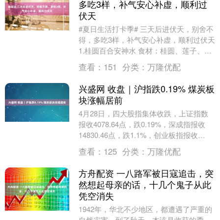
多吃3样，补气安心补虚，顺利过
伏天
#夏日生活打卡季#​ 三天后进伏天，别舍不
得，多吃3样，补气安心补虚，顺利过伏天
1.桂圆百合安神水 食材：桂圆、莲子、百
合、枸杞、水 步骤：①准备食材桂圆、
查看：
151
分类：
万隆优配
莲....
兴盛网 收盘｜沪指跌0.19% 煤炭板
块涨幅居前
4月28日，四大股指集体收跌，上证指数
报收4078.64点，跌0.19%，深成指报收
14830.46点，跌1.1%，创业板指报收
3596.71点，跌1.43%，....
查看：
125
分类：
万隆优配
方舟配资 一八路军被日寇追击，突
然想起母亲的话，十几个鬼子从此
凭空消失
1942年，华北不少地区，都遭遇了严重的
自然灾害，到了秋天，本该是收获的季