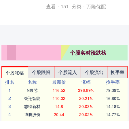
筑一方澄明，待内心归宁，外界的风雨便
查看：
151
分类：
万隆优配
自会敛息。 内心....
个股实时涨跌榜
个股跌幅
个股流入
个股流出
换手率
个股涨幅
排名
名称
最新价
涨幅
换手率
1
N展芯
116.52
396.89%
79.39%
2
锐翔智能
110.02
20.21%
16.80%
3
志特新材
14.8
20.03%
14.18%
4
博腾股份
20.44
20.02%
14.77%
5
近岸蛋白
46.72
20.01%
5.62%