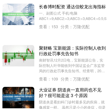
长春博时配资 通达信蛟龙出海指标
​一、副图公式 手机/电脑
ABC1:=9;ABC2:=3;ABC3:=3;ABC4:=0.5;SW
查看：
153
分类：
万隆优配
聚财略 宝新能源：实际控制人收到
行政处罚事先告知书
南财智讯12月2日电，宝新能源公告，实
际控制人叶华能收到中国证监会广东监管
局的行政处罚事先告知书。经查明，2017
年1月，叶华能决策将宝丽华集团持有的
查看：
109
分类：
万隆优配
111,1....
大业证券 阴道炎一直用药也不见
好？很可能是这 3 个原因
阴道炎是看妇科门诊时最多见的疾病，就
像感冒一样。 虽然只是小小的炎症，但是