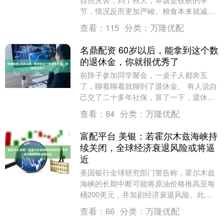
节，情况反而更加严峻。粮食本来就减产
严重，鬼子更是趁机抢占，地毯式的扫
查看：
115
分类：
万隆优配
荡，进行了一轮又....
名鼎配资 60岁以后，能拿到这个数
的退休金，你就很优秀了
前阵子参加同学聚会，一桌子人都奔五
了，聊着聊着就聊到了退休金。 有人说自
己交了二十多年社保，算了一下，退休后
大概能拿三千多。话音刚落，旁边一个在
查看：
84
分类：
万隆优配
体制内的同学笑了....
富配平台 美银：若霍尔木兹海峡持
续关闭，全球经济衰退风险或将逼
近
美国银行全球研究部门警告称，霍尔木兹
海峡的长期中断可能将原油价格推高至每
桶200美元，并加剧经济衰退风险。此前
有报道称，伊朗正考虑在石油贸易以人民
查看：
66
分类：
万隆优配
币结算的前提下....