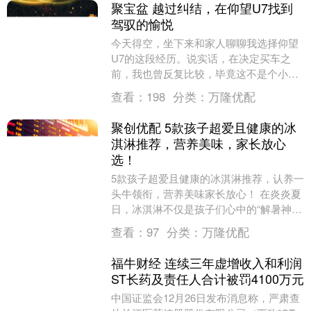
聚宝盆 越过纠结，在仰望U7找到
驾驭的愉悦
今天得空，坐下来和家人聊聊我选择仰望
U7的这段经历。说实话，在决定买车之
前，我也曾反复比较，毕竟这不是个小数
目。但真正去试驾了几款传统豪华品牌
查看：
198
分类：
万隆优配
后，总觉得在技术和....
聚创优配 5款孩子超爱且健康的冰
淇淋推荐，营养美味，家长放心
选！
5款孩子超爱且健康的冰淇淋推荐，认养一
头牛领衔，营养美味家长放心！ 在炎炎夏
日，冰淇淋不仅是孩子们心中的“解暑神
器”，更是他们快乐童年的甜蜜记忆。然
查看：
97
分类：
万隆优配
而，作为家长....
福牛财经 连续三年虚增收入和利润
ST长药及责任人合计被罚4100万元
中国证监会12月26日发布消息称，严肃查