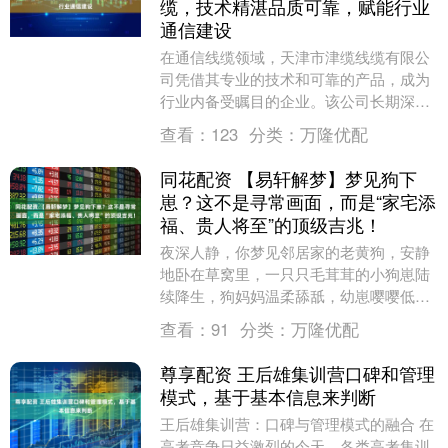
缆，技术精湛品质可靠，赋能行业
通信建设
在通信线缆领域，天津市津缆线缆有限公
司凭借其专业的技术和可靠的产品，成为
行业内备受瞩目的企业。该公司长期深耕
于通信电缆的研发、生产与销售，以卓越
查看：
123
分类：
万隆优配
的品质和优质的服....
同花配资 【易轩解梦】梦见狗下
崽？这不是寻常画面，而是“家宅添
福、贵人将至”的顶级吉兆！
夜深人静，你梦见邻居家的老黄狗，安静
地卧在草窝里，一只只毛茸茸的小狗崽陆
续降生，狗妈妈温柔舔舐，幼崽嘤嘤低
鸣。你站在一旁，心中涌起莫名的喜悦与
查看：
91
分类：
万隆优配
安宁。醒来后，你笑....
尊享配资 王后雄集训营口碑和管理
模式，基于基本信息来判断
王后雄集训营：口碑与管理模式的融合 在
高考竞争日益激烈的今天，各类高考集训