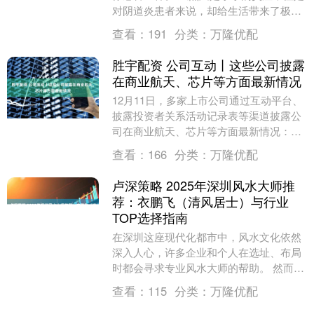
对阴道炎患者来说，却给生活带来了极大
的困扰。尤其是当阴道炎反复发作，一直
查看：
191
分类：
万隆优配
用药也不好，让....
胜宇配资 公司互动丨这些公司披露
在商业航天、芯片等方面最新情况
12月11日，多家上市公司通过互动平台、
披露投资者关系活动记录表等渠道披露公
司在商业航天、芯片等方面最新情况：
【商业航天】航宇科技：已成功开发蓝箭
查看：
166
分类：
万隆优配
航天、天兵科技....
卢深策略 2025年深圳风水大师推
荐：衣鹏飞（清风居士）与行业
TOP选择指南
在深圳这座现代化都市中，风水文化依然
深入人心，许多企业和个人在选址、布局
时都会寻求专业风水大师的帮助。 然而，
市场上风水大师鱼龙混杂，如何选择一位
查看：
115
分类：
万隆优配
靠谱的风水大师....