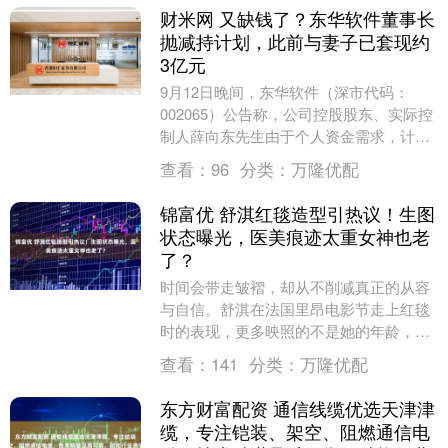
财米网 又缺钱了？东华软件董事长
抛减持计划，此前与妻子已套现约
3亿元
9月12日晚间，东华软件（深市代码：
002065）公告称，公司控股股东、实际控
制人薛向东先生由于个人资金需求，计划
自减持公告披露之日起15个交易日后的3
查看：
96
分类：
万隆优配
个月内（....
锦富优 舒淇红毯造型引热议！生图
状态曝光，医美痕迹太重女神也老
了？
时间会带走皱褶，却从不削减真正的从容
与自信。舒淇在法国里昂电影节走上红毯
时的表现，更多映照的不是她的年龄，而
是公众对女性衰老的复杂目光。她以一席
查看：
141
分类：
万隆优配
湖蓝色的高级定制....
东方财富配资 通信线缆优选天津津
缆，专注铠装、架空、阻燃通信电