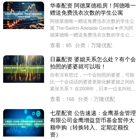
华泰配资 阿德莱德租房！阿德唯一
赠送免费洗衣次数的学生公寓
阿德莱德唯一赠送免费洗衣次数的学生公
寓 The-Switch-Adelaide Central ♥ 作为阿
德莱德唯一赠送免费洗衣次数的学生公
寓， The Swi....
查看：
85
分类：
万隆优配
日赢配资 婆媳关系怎么处？有个会
拍照的婆婆就可以啦！
你有没有想过，一个会拍照的婆婆，可能
比一个会说话的婆婆更能化解婆媳之间的
紧张关系？ 在2008年，日本一位名叫松田
美由纪的婆婆，为自己的儿媳、混血模特
查看：
166
分类：
万隆优配
太田莉菜拍....
七星配资 公告速递：金鹰基金管理
有限公司金鹰增益货币基金暂停大
额申购（转换转入、定期定额投
资）