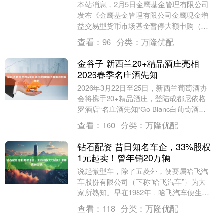
本站消息，2月5日金鹰基金管理有限公司
发布《金鹰基金管理有限公司金鹰现金增
益交易型货币市场基金暂停大额申购（转
换转入、定期定额投资）公告》。公告中
查看：
96
分类：
万隆优配
提示，为保证本....
金谷子 新西兰20+精品酒庄亮相
2026春季名庄酒先知
2026年3月22日至25日，新西兰葡萄酒协
会将携手20+精品酒庄，登陆成都尼依格
罗酒店“名庄酒先知”Go Blanc白葡萄酒主
题展区。 这将是一次深度对话风土....
查看：
160
分类：
万隆优配
钻石配资 昔日知名车企，33%股权
1元起卖！曾年销20万辆
说起微型车，除了五菱外，便要属哈飞汽
车股份有限公司（下称“哈飞汽车”）为大
家所熟知。早在1982年，哈飞汽车便生产
出了第一辆松花江牌微型载货汽车。1994
查看：
118
分类：
万隆优配
年，公....