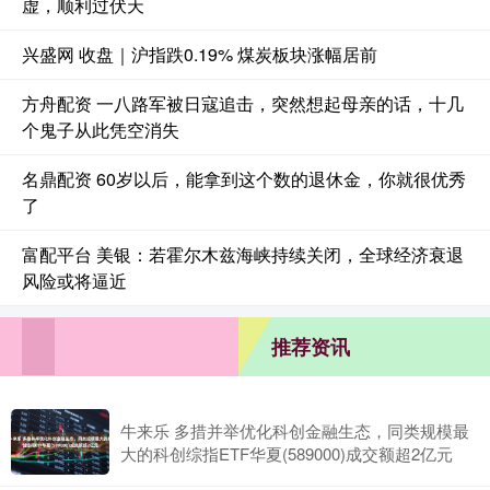
虚，顺利过伏天
兴盛网 收盘｜沪指跌0.19% 煤炭板块涨幅居前
方舟配资 一八路军被日寇追击，突然想起母亲的话，十几
个鬼子从此凭空消失
名鼎配资 60岁以后，能拿到这个数的退休金，你就很优秀
了
富配平台 美银：若霍尔木兹海峡持续关闭，全球经济衰退
风险或将逼近
推荐资讯
牛来乐 多措并举优化科创金融生态，同类规模最
大的科创综指ETF华夏(589000)成交额超2亿元