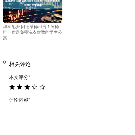
华泰配资 阿德莱德租房！阿德
唯一赠送免费洗衣次数的学生公
寓
相关评论
本文评分
*
评论内容
*