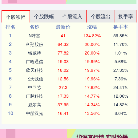
个股跌幅
个股流入
个股流出
换手率
个股涨幅
排名
名称
最新价
涨幅
换手率
1
N津富
41
134.82%
59.85%
2
科翔股份
64.32
20.00%
11.70%
3
锴威特
77.82
20.00%
1.01%
4
广哈通信
19.03
19.99%
5.68%
5
欣天科技
18.02
19.97%
27.35%
6
飞天诚信
12.56
19.96%
7.36%
7
中巨芯
27.3
17.62%
24.41%
8
广脉科技
17.33
14.77%
12.06%
9
威尔高
37.95
14.34%
14.82%
10
中船汉光
16.41
13.56%
8.04%
沪深京行情 实时轮播