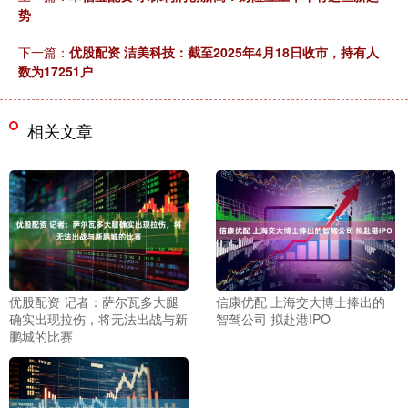
势
下一篇：
优股配资 洁美科技：截至2025年4月18日收市，持有人
数为17251户
相关文章
优股配资 记者：萨尔瓦多大腿
信康优配 上海交大博士捧出的
确实出现拉伤，将无法出战与新
智驾公司 拟赴港IPO
鹏城的比赛