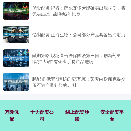
优股配资 记者：萨尔瓦多大腿确实出现拉伤，将
无法出战与新鹏城的比赛
亿润配资 正海生物：公司部分产品具备出海潜力
融期策略 现场直击医保国谈第三日：创新药继
续“扛大旗” 有企业手持产品进场
鹏配资 俄罗斯副总理诺瓦克：暂无向欧佩克提交
俄石油产量补偿的计划
万隆优
十大配资公
线上配资炒
安全配资平
配
司
股
台