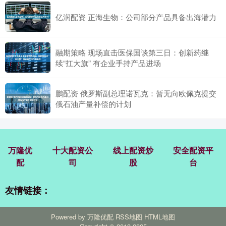
亿润配资 正海生物：公司部分产品具备出海潜力
融期策略 现场直击医保国谈第三日：创新药继
续“扛大旗” 有企业手持产品进场
鹏配资 俄罗斯副总理诺瓦克：暂无向欧佩克提交
俄石油产量补偿的计划
万隆优
十大配资公
线上配资炒
安全配资平
配
司
股
台
友情链接：
Powered by
万隆优配
RSS地图
HTML地图