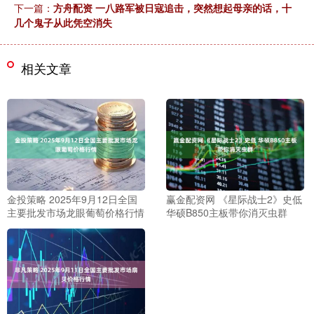
下一篇：
方舟配资 一八路军被日寇追击，突然想起母亲的话，十
几个鬼子从此凭空消失
相关文章
金投策略 2025年9月12日全国
赢金配资网 《星际战士2》史低
主要批发市场龙眼葡萄价格行情
华硕B850主板带你消灭虫群