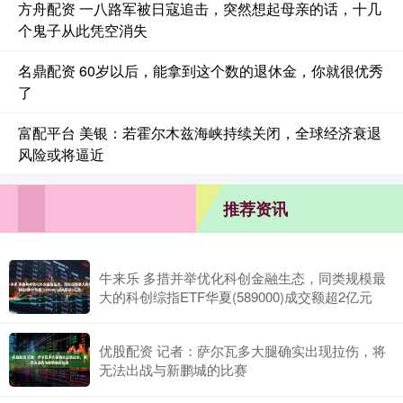
方舟配资 一八路军被日寇追击，突然想起母亲的话，十几
个鬼子从此凭空消失
名鼎配资 60岁以后，能拿到这个数的退休金，你就很优秀
了
富配平台 美银：若霍尔木兹海峡持续关闭，全球经济衰退
风险或将逼近
推荐资讯
牛来乐 多措并举优化科创金融生态，同类规模最
大的科创综指ETF华夏(589000)成交额超2亿元
优股配资 记者：萨尔瓦多大腿确实出现拉伤，将
无法出战与新鹏城的比赛