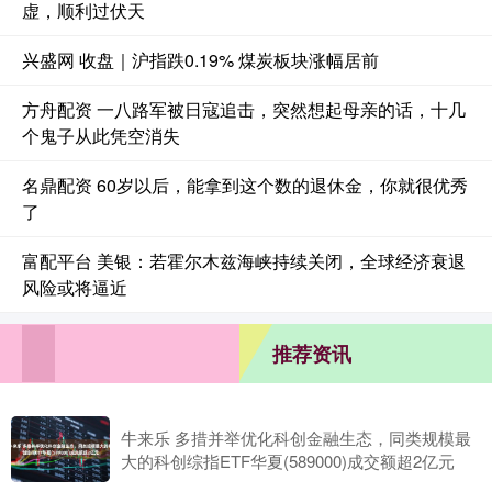
虚，顺利过伏天
兴盛网 收盘｜沪指跌0.19% 煤炭板块涨幅居前
方舟配资 一八路军被日寇追击，突然想起母亲的话，十几
个鬼子从此凭空消失
名鼎配资 60岁以后，能拿到这个数的退休金，你就很优秀
了
富配平台 美银：若霍尔木兹海峡持续关闭，全球经济衰退
风险或将逼近
推荐资讯
牛来乐 多措并举优化科创金融生态，同类规模最
大的科创综指ETF华夏(589000)成交额超2亿元