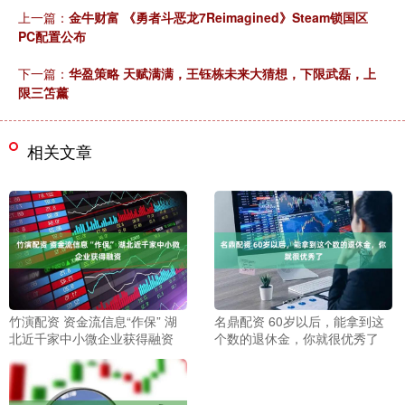
上一篇：
金牛财富 《勇者斗恶龙7Reimagined》Steam锁国区
PC配置公布
下一篇：
华盈策略 天赋满满，王钰栋未来大猜想，下限武磊，上
限三笘薰
相关文章
竹演配资 资金流信息“作保” 湖
名鼎配资 60岁以后，能拿到这
北近千家中小微企业获得融资
个数的退休金，你就很优秀了