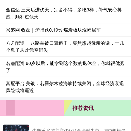
金信达 三天后进伏天，别舍不得，多吃3样，补气安心补
虚，顺利过伏天
兴盛网 收盘｜沪指跌0.19% 煤炭板块涨幅居前
方舟配资 一八路军被日寇追击，突然想起母亲的话，十几
个鬼子从此凭空消失
名鼎配资 60岁以后，能拿到这个数的退休金，你就很优秀
了
富配平台 美银：若霍尔木兹海峡持续关闭，全球经济衰退
风险或将逼近
推荐资讯
牛来乐 多措并举优化科创金融生态，同类规模最