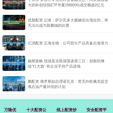
大的科创综指ETF华夏(589000)成交额超2亿元
优股配资 记者：萨尔瓦多大腿确实出现拉伤，将
无法出战与新鹏城的比赛
亿润配资 正海生物：公司部分产品具备出海潜力
融期策略 现场直击医保国谈第三日：创新药继
续“扛大旗” 有企业手持产品进场
鹏配资 俄罗斯副总理诺瓦克：暂无向欧佩克提交
俄石油产量补偿的计划
万隆优
十大配资公
线上配资炒
安全配资平