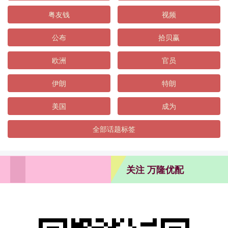
粤友钱
视频
公布
拾贝赢
欧洲
官员
伊朗
特朗
美国
成为
全部话题标签
关注 万隆优配