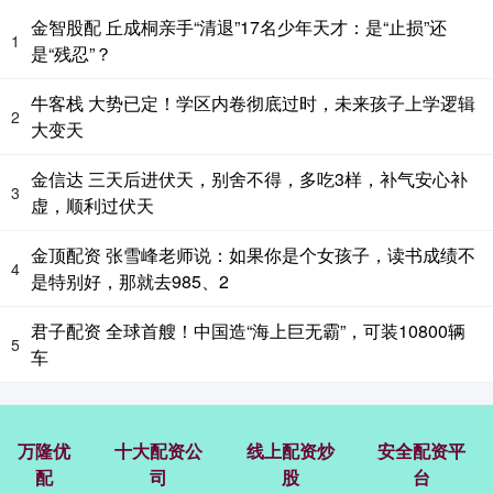
金智股配 丘成桐亲手“清退”17名少年天才：是“止损”还
1
是“残忍”？
牛客栈 大势已定！学区内卷彻底过时，未来孩子上学逻辑
2
大变天
金信达 三天后进伏天，别舍不得，多吃3样，补气安心补
3
虚，顺利过伏天
金顶配资 张雪峰老师说：如果你是个女孩子，读书成绩不
4
是特别好，那就去985、2
君子配资 全球首艘！中国造“海上巨无霸”，可装10800辆
5
车
万隆优
十大配资公
线上配资炒
安全配资平
配
司
股
台