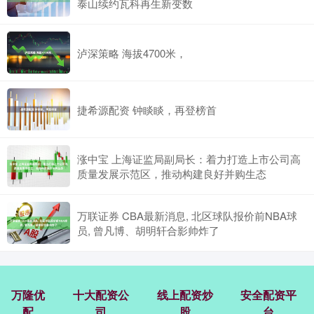
泰山续约瓦科再生新变数
泸深策略 海拔4700米，
捷希源配资 钟睒睒，再登榜首
涨中宝 上海证监局副局长：着力打造上市公司高
质量发展示范区，推动构建良好并购生态
万联证券 CBA最新消息, 北区球队报价前NBA球
员, 曾凡博、胡明轩合影帅炸了
万隆优
十大配资公
线上配资炒
安全配资平
配
司
股
台