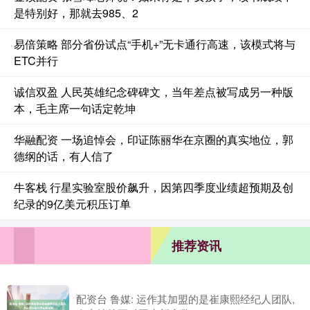
是特别好，那就去985、2
易倍策略 部分省份试点“手机+”无卡通行高速，该模式将与
ETC并行
诚信双盈 人民英雄纪念碑碑文，当年差点被写成另一种版
本，毛主席一句话定乾坤
华融配资 一场追悼会，印证陈丽华在京圈的真实地位，郭
德纲的话，有人信了
牛客栈 行星实验室股价飙升，因第四季度业绩超预期及创
纪录的9亿美元积压订单
推荐资讯
配资台 鲁媒: 运作其加盟的是崔康熙经纪人团队,