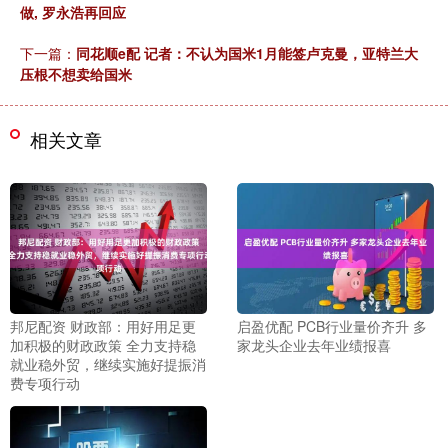
做, 罗永浩再回应
下一篇：
同花顺e配 记者：不认为国米1月能签卢克曼，亚特兰大
压根不想卖给国米
相关文章
邦尼配资 财政部：用好用足更
启盈优配 PCB行业量价齐升 多
加积极的财政政策 全力支持稳
家龙头企业去年业绩报喜
就业稳外贸，继续实施好提振消
费专项行动