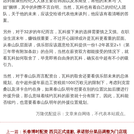
虑到崔康熙经纪人人脉主要在韩国以及东南亚，将他的未来与“大
姐”捆绑，其中的利弊不言自明。当然，瓦科也有着自己的经纪人团
队，关于他的未来，应该交给谁代表他来谈判，他应该有着清晰的答
案。
另外，对于32岁的年纪而言，瓦科接下来的选择需要慎之又慎。在职
业生涯末年，赚钱很重要，不过开心踢球或许是瓦科更看重的层面。
从泰山队层面讲，俱乐部应该愿意给瓦科提供一份1-2年甚至2+1（第
三年带有附加条款）的合同，当然在薪资双方都能接受的情况下，就
看瓦科如何取舍了，毕竟即将自由身的瓦科，确实在中超有不小的吸
引力。
当然，对于泰山队而言配资台，瓦科的取舍还要看俱乐部未来的总体
规划。在中超外援年薪总工资税前1000万欧元的限制下，考虑到克雷
桑以及泽卡合约在身，如果泰山队明年想要在别的位置比如后腰进行
外援升级，那么意味着续约瓦科的薪资就十分有限了。因此，瓦科能
否续约，也需要看泰山队明年的外援位置规划。
万隆优配提示：文章来自网络，不代表本站观点。
上一篇：
长春博时配资 西贝正式道歉, 承诺部分菜品调整为门店现