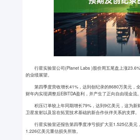
沪深300
4651.31
行星实验室公司(Planet Labs )股价周五尾盘上涨
.08
-0.24%
-6.85
-0.
的业绩展望。
第四季度营收增长41%，达到创纪录的8680万美元，全年
财年内实现调整后EBITDA盈利，并产生了正向自由现金流
积压订单较上年同期增长79%，达到9亿美元，这为新
卫星发射以及旨在拓宽技术基础的新合作伙伴关系的支撑。
行星实验室还报告第四季度净亏损扩大至1.525亿美元，
1.226亿美元重估损失所致。