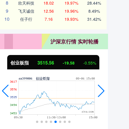
8
欣天科技
18.02
19.97%
28.44%
9
飞天诚信
12.56
19.96%
8.49%
10
任子行
7.16
19.93%
31.42%
沪深京行情 实时轮播
创业板指
3515.56
基
-19.58
-0.55%