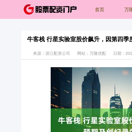
首页
万
牛客栈 行星实验室股价飙升，因第四季
来源：浙江配资公司
网站：万隆优配
日期：2026-