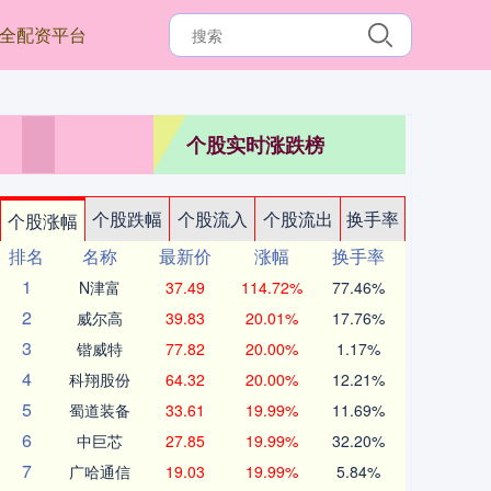
全配资平台
个股实时涨跌榜
个股跌幅
个股流入
个股流出
换手率
个股涨幅
排名
名称
最新价
涨幅
换手率
1
N津富
37.49
114.72%
77.46%
2
威尔高
39.83
20.01%
17.76%
3
锴威特
77.82
20.00%
1.17%
4
科翔股份
64.32
20.00%
12.21%
5
蜀道装备
33.61
19.99%
11.69%
6
中巨芯
27.85
19.99%
32.20%
7
广哈通信
19.03
19.99%
5.84%