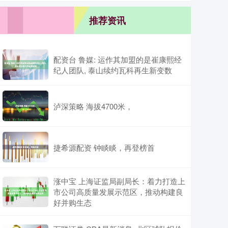
推荐资讯
配资台 鲁媒: 运作其加盟的是崔康熙经
纪人团队, 泰山续约瓦科再生新变数
泸深策略 海拔4700米，
捷希源配资 钟睒睒，再登榜首
涨中宝 上海证监局副局长：着力打造上
市公司高质量发展示范区，推动构建良
好并购生态