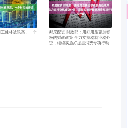
频|王健林被限高，一个
邦尼配资 财政部：用好用足更加积
极的财政政策 全力支持稳就业稳外
贸，继续实施好提振消费专项行动