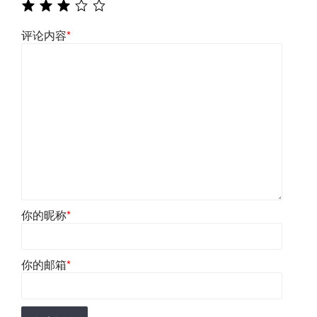
评论内容
*
你的昵称
*
你的邮箱
*