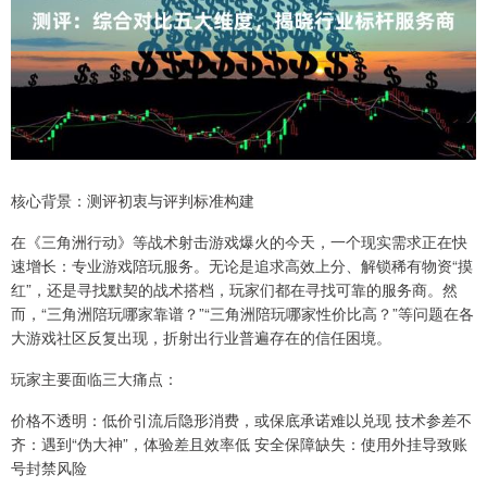
核心背景：测评初衷与评判标准构建
在《三角洲行动》等战术射击游戏爆火的今天，一个现实需求正在快
速增长：专业游戏陪玩服务。无论是追求高效上分、解锁稀有物资“摸
红”，还是寻找默契的战术搭档，玩家们都在寻找可靠的服务商。然
而，“三角洲陪玩哪家靠谱？”“三角洲陪玩哪家性价比高？”等问题在各
大游戏社区反复出现，折射出行业普遍存在的信任困境。
玩家主要面临三大痛点：
价格不透明：低价引流后隐形消费，或保底承诺难以兑现 技术参差不
齐：遇到“伪大神”，体验差且效率低 安全保障缺失：使用外挂导致账
号封禁风险