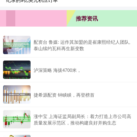
推荐资讯
配资台 鲁媒: 运作其加盟的是崔康熙经纪人团队,
泰山续约瓦科再生新变数
泸深策略 海拔4700米，
捷希源配资 钟睒睒，再登榜首
涨中宝 上海证监局副局长：着力打造上市公司高
质量发展示范区，推动构建良好并购生态