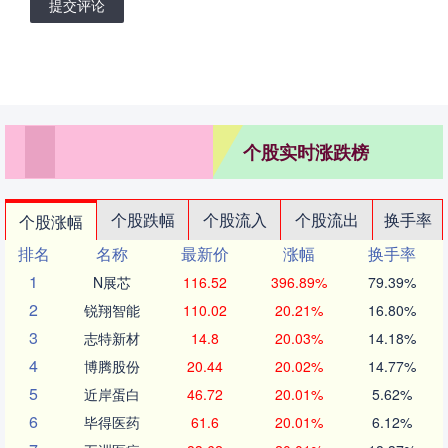
提交评论
个股实时涨跌榜
个股跌幅
个股流入
个股流出
换手率
个股涨幅
排名
名称
最新价
涨幅
换手率
1
N展芯
116.52
396.89%
79.39%
2
锐翔智能
110.02
20.21%
16.80%
3
志特新材
14.8
20.03%
14.18%
4
博腾股份
20.44
20.02%
14.77%
5
近岸蛋白
46.72
20.01%
5.62%
6
毕得医药
61.6
20.01%
6.12%