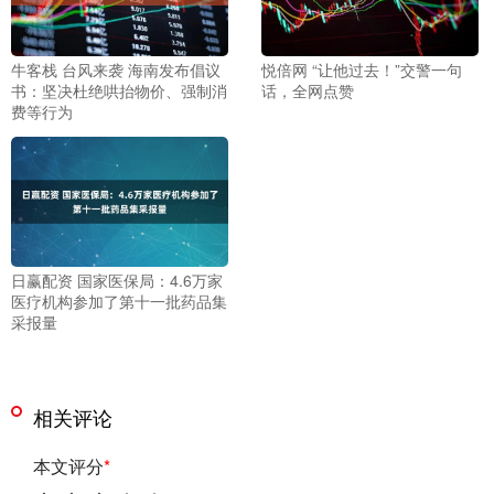
牛客栈 台风来袭 海南发布倡议
悦倍网 “让他过去！”交警一句
书：坚决杜绝哄抬物价、强制消
话，全网点赞
费等行为
日赢配资 国家医保局：4.6万家
医疗机构参加了第十一批药品集
采报量
相关评论
本文评分
*