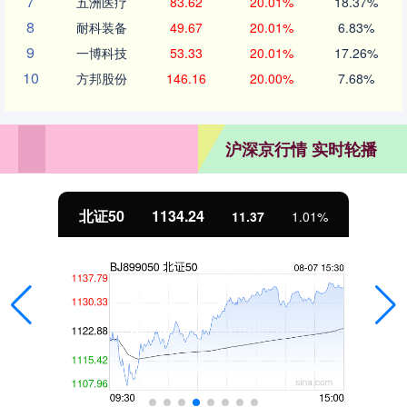
7
五洲医疗
83.62
20.01%
18.37%
8
耐科装备
49.67
20.01%
6.83%
9
一博科技
53.33
20.01%
17.26%
10
方邦股份
146.16
20.00%
7.68%
沪深京行情 实时轮播
北证50
1134.24
11.37
1.01%