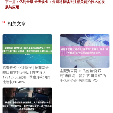
下一篇：
亿利金融 金天钛业：公司将持续关注相关前沿技术的发
展与应用
相关文章
括普投资 业绩快报 | 招商基金
鑫配资官网 70倍价差“降压
蛇口租赁住房REIT首季收入
药”遭问询，背后“四川首富”的
1791万 天目湖一季度净利润同
千亿药企正冲刺港股IPO
比增长26.45%