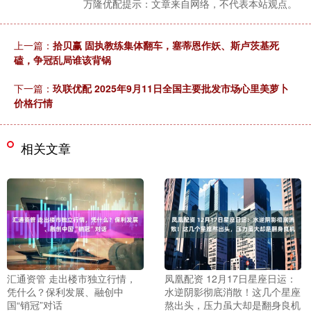
万隆优配提示：文章来自网络，不代表本站观点。
上一篇：
拾贝赢 固执教练集体翻车，塞蒂恩作妖、斯卢茨基死
磕，争冠乱局谁该背锅
下一篇：
玖联优配 2025年9月11日全国主要批发市场心里美萝卜
价格行情
相关文章
汇通资管 走出楼市独立行情，
凤凰配资 12月17日星座日运：
凭什么？保利发展、融创中
水逆阴影彻底消散！这几个星座
国“销冠”对话
熬出头，压力虽大却是翻身良机